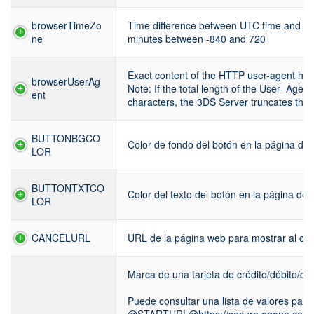
browserTimeZo
Time difference between UTC time and the
ne
minutes between -840 and 720
Exact content of the HTTP user-agent hea
browserUserAg
Note: If the total length of the User- Age
ent
characters, the 3DS Server truncates the 
BUTTONBGCO
Color de fondo del botón en la página de
LOR
BUTTONTXTCO
Color del texto del botón en la página de 
LOR
CANCELURL
URL de la página web para mostrar al cli
Marca de una tarjeta de crédito/débito/co
Puede consultar una lista de valores pa