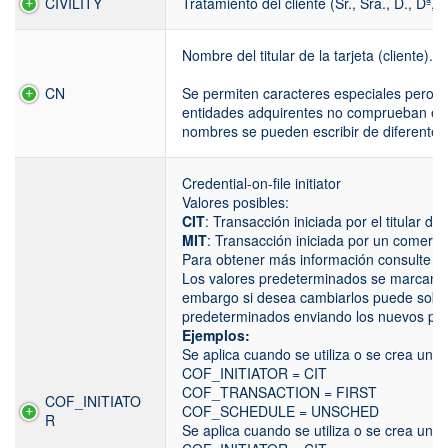
CIVILITY
Tratamiento del cliente (Sr., Sra., D., Dª, e
Nombre del titular de la tarjeta (cliente).
CN
Se permiten caracteres especiales pero no
entidades adquirentes no comprueban el n
nombres se pueden escribir de diferentes
Credential-on-file initiator
Valores posibles:
CIT
: Transacción iniciada por el titular de l
MIT
: Transacción iniciada por un comerci
Para obtener más información consulte l
Los valores predeterminados se marcan s
embargo si desea cambiarlos puede sobres
predeterminados enviando los nuevos pa
Ejemplos:
Se aplica cuando se utiliza o se crea un al
COF_INITIATOR = CIT
COF_TRANSACTION = FIRST
COF_INITIATO
COF_SCHEDULE = UNSCHED
R
Se aplica cuando se utiliza o se crea un al