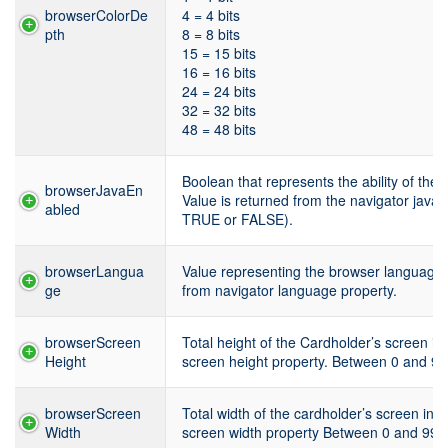
browserColorDe
4 = 4 bits
pth
8 = 8 bits
15 = 15 bits
16 = 16 bits
24 = 24 bits
32 = 32 bits
48 = 48 bits
Boolean that represents the ability of the
browserJavaEn
Value is returned from the navigator java
abled
TRUE or FALSE).
browserLangua
Value representing the browser language
ge
from navigator language property.
browserScreen
Total height of the Cardholder’s screen in 
Height
screen height property. Between 0 and 9
browserScreen
Total width of the cardholder’s screen in p
Width
screen width property Between 0 and 99